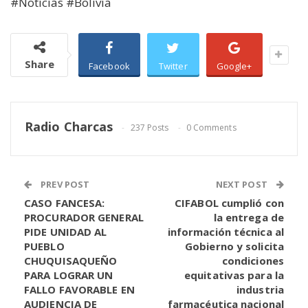
#Noticias #Bolivia
Share
Facebook
Twitter
Google+
Radio Charcas
237 Posts
0 Comments
PREV POST
NEXT POST
CASO FANCESA:
CIFABOL cumplió con
PROCURADOR GENERAL
la entrega de
PIDE UNIDAD AL
información técnica al
PUEBLO
Gobierno y solicita
CHUQUISAQUEÑO
condiciones
PARA LOGRAR UN
equitativas para la
FALLO FAVORABLE EN
industria
AUDIENCIA DE
farmacéutica nacional