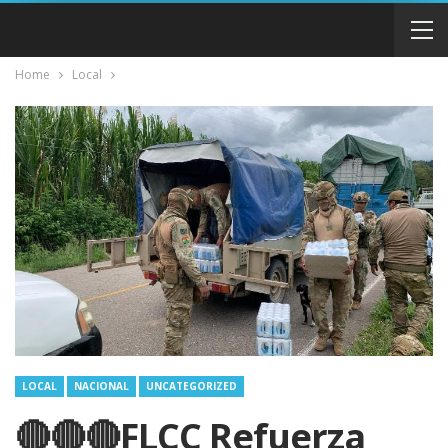
Home
Local
LOCAL
NACIONAL
UNCATEGORIZED
🔴🔴🔴FLCC Refuerza