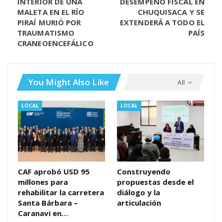
INTERIOR DE UNA
DESEMPEÑO FISCAL EN
MALETA EN EL RÍO
CHUQUISACA Y SE
PIRAÍ MURIÓ POR
EXTENDERÁ A TODO EL
TRAUMATISMO
PAÍS
CRANEOENCEFÁLICO
You Might Also Like
All
LOCAL
LOCAL
CAF aprobó USD 95
Construyendo
millones para
propuestas desde el
rehabilitar la carretera
diálogo y la
Santa Bárbara –
articulación
Caranavi en…