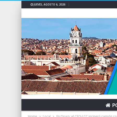
JUEVES, AGOSTO 6, 2026
P
Home
Local
En Oruro: el CEO-LCC incineró camión c