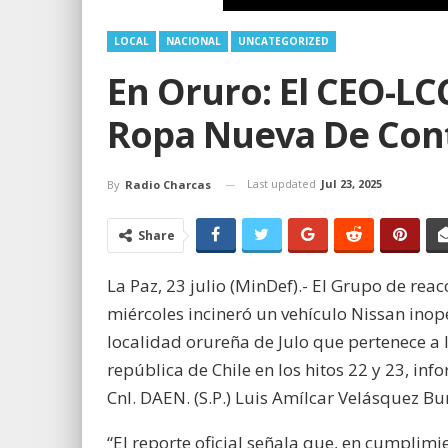
LOCAL
NACIONAL
UNCATEGORIZED
En Oruro: El CEO-L
Ropa Nueva De Con
Last updated
Jul 23, 2025
By
Radio Charcas
Share
La Paz, 23 julio (MinDef).- El Grupo de re
miércoles incineró un vehículo Nissan ino
localidad orureña de Julo que pertenece a l
república de Chile en los hitos 22 y 23, in
Cnl. DAEN. (S.P.) Luis Amílcar Velásquez Bu
“El reporte oficial señala que, en cumplimie