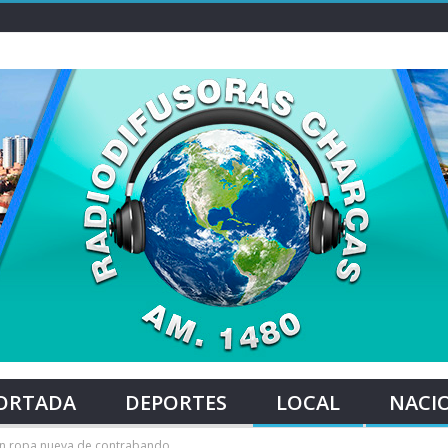
ORTADA
DEPORTES
LOCAL
NACI
on ropa nueva de contrabando