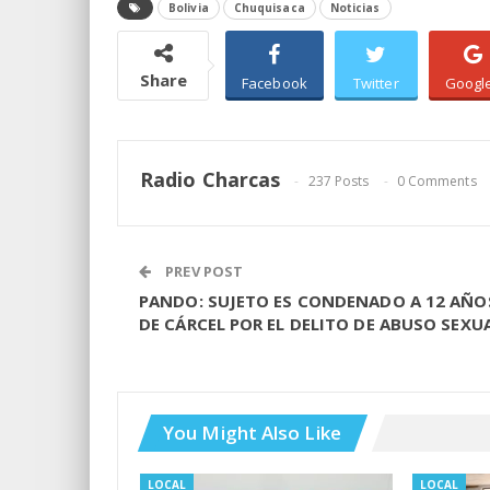
Bolivia
Chuquisaca
Noticias
Share
Facebook
Twitter
Googl
Radio Charcas
237 Posts
0 Comments
PREV POST
PANDO: SUJETO ES CONDENADO A 12 AÑO
DE CÁRCEL POR EL DELITO DE ABUSO SEXU
You Might Also Like
LOCAL
LOCAL