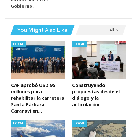
Gobierno.
You Might Also Like
All
LOCAL
LOCAL
CAF aprobó USD 95
Construyendo
millones para
propuestas desde el
rehabilitar la carretera
diálogo y la
Santa Bárbara –
articulación
Caranavi en…
LOCAL
LOCAL