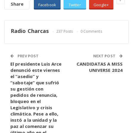
Share
Facebook
Twitter
Google+
Radio Charcas
237 Posts
0 Comments
PREV POST
NEXT POST
El presidente Luis Arce
CANDIDATAS A MISS
denunció este viernes
UNIVERSE 2024
el “asedio” y
“sabotaje” que sufrió
su gestión con
pedidos de renuncia,
bloqueo en el
Legislativo y crisis
climática. Pese a ello,
instó a la unidad y la
paz al comenzar su
último año en el