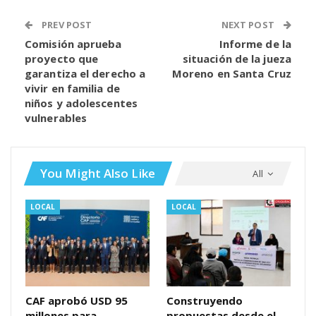
PREV POST
NEXT POST
Comisión aprueba
Informe de la
proyecto que
situación de la jueza
garantiza el derecho a
Moreno en Santa Cruz
vivir en familia de
niños y adolescentes
vulnerables
You Might Also Like
All
LOCAL
LOCAL
CAF aprobó USD 95
Construyendo
millones para
propuestas desde el