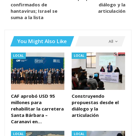
confirmados de
diálogo y la
hantavirus; Israel se
articulación
suma a la lista
You Might Also Like
All
LOCAL
LOCAL
CAF aprobó USD 95
Construyendo
millones para
propuestas desde el
rehabilitar la carretera
diálogo y la
Santa Bárbara –
articulación
Caranavi en…
LOCAL
LOCAL