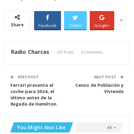
Share
Facebook
Twitter
Google+
Radio Charcas
237 Posts
0 Comments
PREV POST
NEXT POST
Ferrari presenta el
Censo de Población y
coche para 2024, el
Vivienda
último antes de la
llegada de Hamilton.
You Might Also Like
All