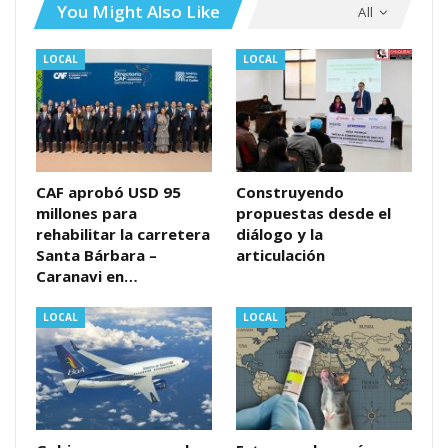
You Might Also Like
All
LOCAL
LOCAL
CAF aprobó USD 95
Construyendo
millones para
propuestas desde el
rehabilitar la carretera
diálogo y la
Santa Bárbara –
articulación
Caranavi en…
LOCAL
LOCAL