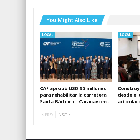
You Might Also Like
LOCAL
LOCAL
CAF aprobó USD 95 millones
Construy
para rehabilitar la carretera
desde el 
Santa Bárbara – Caranavi en…
articulac
PREV
NEXT