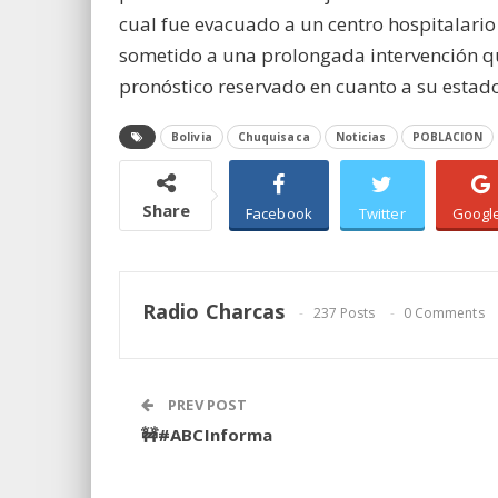
cual fue evacuado a un centro hospitalario
sometido a una prolongada intervención qu
pronóstico reservado en cuanto a su estado
Bolivia
Chuquisaca
Noticias
POBLACION
Share
Facebook
Twitter
Googl
Radio Charcas
237 Posts
0 Comments
PREV POST
🚧#ABCInforma