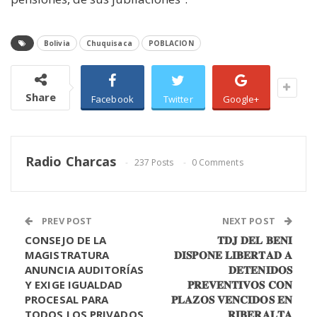
Bolivia
Chuquisaca
POBLACION
Share
Facebook
Twitter
Google+
Radio Charcas
237 Posts
0 Comments
PREV POST
NEXT POST
CONSEJO DE LA
𝐓𝐃𝐉 𝐃𝐄𝐋 𝐁𝐄𝐍𝐈
MAGISTRATURA
𝐃𝐈𝐒𝐏𝐎𝐍𝐄 𝐋𝐈𝐁𝐄𝐑𝐓𝐀𝐃 𝐀
ANUNCIA AUDITORÍAS
𝐃𝐄𝐓𝐄𝐍𝐈𝐃𝐎𝐒
Y EXIGE IGUALDAD
𝐏𝐑𝐄𝐕𝐄𝐍𝐓𝐈𝐕𝐎𝐒 𝐂𝐎𝐍
PROCESAL PARA
𝐏𝐋𝐀𝐙𝐎𝐒 𝐕𝐄𝐍𝐂𝐈𝐃𝐎𝐒 𝐄𝐍
TODOS LOS PRIVADOS
𝐑𝐈𝐁𝐄𝐑𝐀𝐋𝐓𝐀