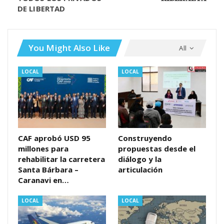
DE LIBERTAD
You Might Also Like
All
LOCAL
LOCAL
CAF aprobó USD 95
Construyendo
millones para
propuestas desde el
rehabilitar la carretera
diálogo y la
Santa Bárbara –
articulación
Caranavi en…
LOCAL
LOCAL